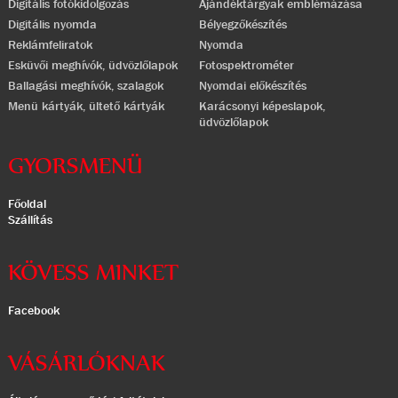
Digitális fotókidolgozás
Ajándéktárgyak emblémázása
Digitális nyomda
Bélyegzőkészítés
Reklámfeliratok
Nyomda
Esküvői meghívók, üdvözlőlapok
Fotospektrométer
Ballagási meghívók, szalagok
Nyomdai előkészítés
Menü kártyák, ültető kártyák
Karácsonyi képeslapok,
üdvözlőlapok
GYORSMENÜ
Főoldal
Szállítás
KÖVESS MINKET
Facebook
VÁSÁRLÓKNAK