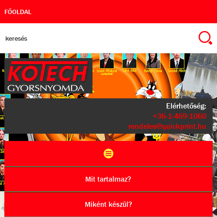
FŐOLDAL
Elérhetőség:
+36-1-469-1060
rendeles@quickprint.hu
Mit tartalmaz?
Miként készül?